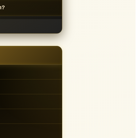
kebutuhan pengguna kapan
n?
 pengguna yang nyaman dan