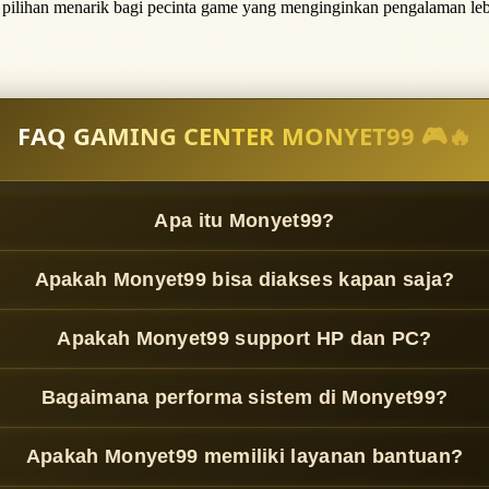
lihan menarik bagi pecinta game yang menginginkan pengalaman lebih
FAQ GAMING CENTER MONYET99 🎮🔥
Apa itu Monyet99?
 gaming online modern dengan konsep urban digital experience
Apakah Monyet99 bisa diakses kapan saja?
lean, dan akses yang stabil di berbagai perangkat.
s 24/7 dengan sistem server yang stabil sehingga pengguna bis
Apakah Monyet99 support HP dan PC?
t99
sudah dioptimalkan untuk semua perangkat, baik smartphone,
Bagaimana performa sistem di Monyet99?
em adaptive performance yang membuat loading lebih cepat, rin
Apakah Monyet99 memiliki layanan bantuan?
 kuat.