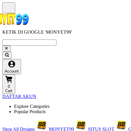
KETIK DI GOOGLE 'MONYET99'
Account
0
Cart
DAFTAR AKUN
Explore Categories
Popular Products
Shop All Designs
MONYET99
SITUS SLOT