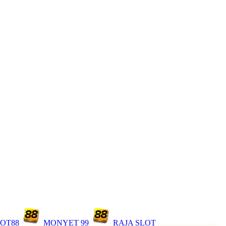
LOT88
MONYET 99
RAJA SLOT